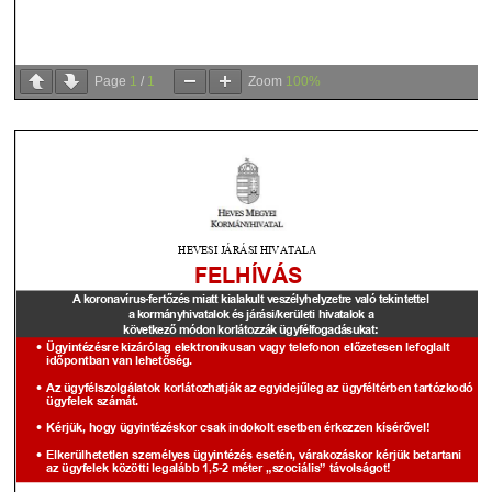
Page
1
/
1
Zoom
100%