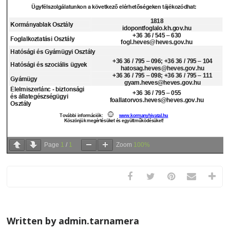
Page
1
/
1
Zoom
100%
Written by admin.tarnamera