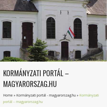
KORMÁNYZATI PORTÁL –
MAGYARORSZAG.HU
Home
»
Kormányzati portál - magyarorszag.hu
»
Kormányzati
portál – magyarorszag.hu