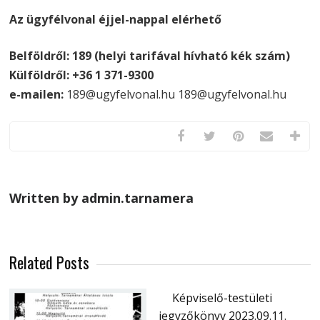
Az ügyfélvonal éjjel-nappal elérhető
Belföldről: 189 (helyi tarifával hívható kék szám)
Külföldről: +36 1 371-9300
e-mailen:
189@ugyfelvonal.hu 189@ugyfelvonal.hu
Written by admin.tarnamera
Related Posts
Képviselő-testületi
jegyzőkönyv 2023.09.11.