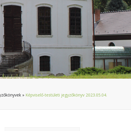
yzőkönyvek
»
Képviselő-testületi jegyzőkönyv 2023.05.04.