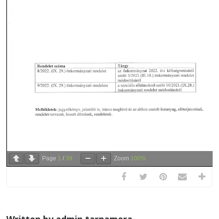
Page
1
/
39
Zoom
100%