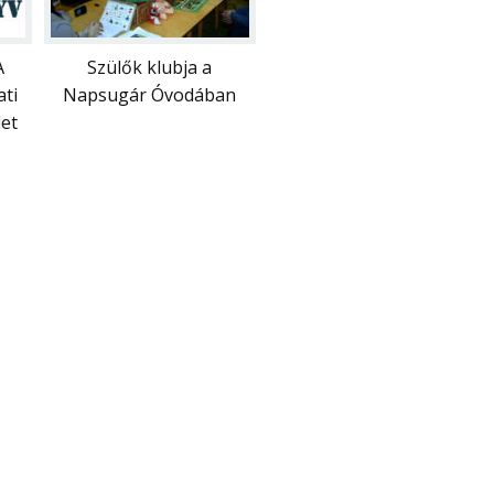
A
Szülők klubja a
ati
Napsugár Óvodában
et