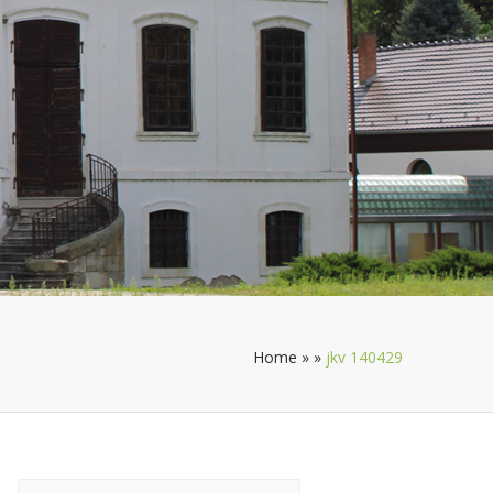
Home
»
»
jkv 140429