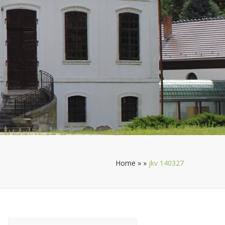
Home
»
»
jkv 140327