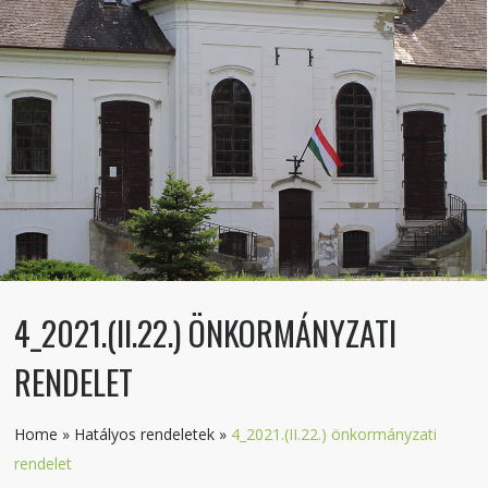
4_2021.(II.22.) ÖNKORMÁNYZATI
RENDELET
Home
»
Hatályos rendeletek
»
4_2021.(II.22.) önkormányzati
rendelet