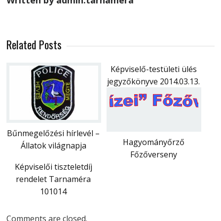
Written by admin.tarnamera
Related Posts
Képviselő-testületi ülés
jegyzőkönyve 2014.03.13.
Bűnmegelőzési hírlevél –
Hagyományőrző
Állatok világnapja
Főzőverseny
Képviselői tiszteletdíj
rendelet Tarnaméra
101014
Comments are closed.