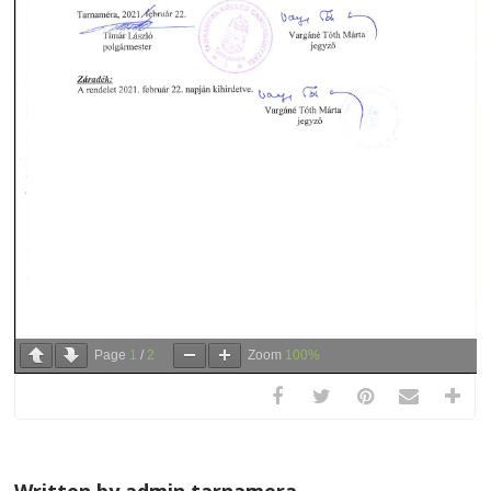
Page
1
/
2
Zoom
100%