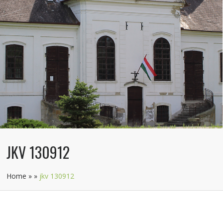
JKV 130912
Home
»
»
jkv 130912