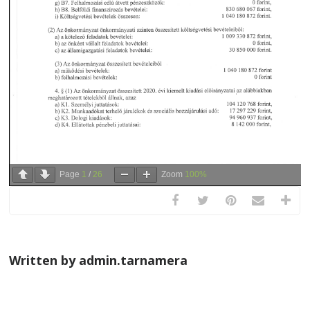
Page
1
/
26
Zoom
100%
Written by admin.tarnamera