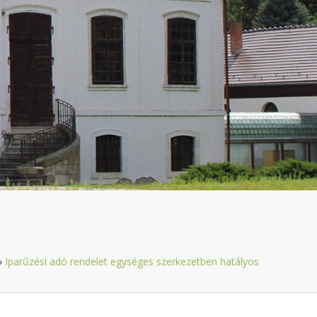
»
Iparűzési adó rendelet egységes szerkezetben hatályos