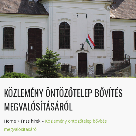
KÖZLEMÉNY ÖNTÖZŐTELEP BŐVÍTÉS
MEGVALÓSÍTÁSÁRÓL
Home
»
Friss hírek
»
Közlemény öntözőtelep bővítés
megvalósításáról