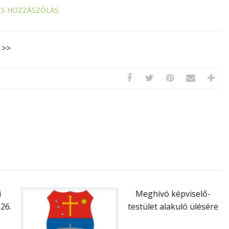
CS HOZZÁSZÓLÁS
 >>
i
Meghívó képviselő-
26.
testület alakuló ülésére