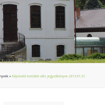
nyvek
»
Képviselő testületi ülés jegyzőkönyve 2013.01.31.