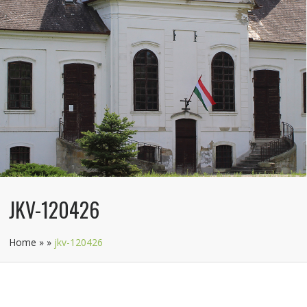
JKV-120426
Home
»
»
jkv-120426