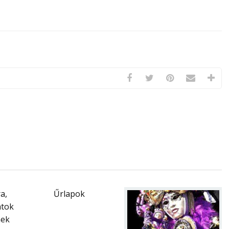
a,
Űrlapok
tok
nek