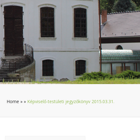
Home
»
»
Képviselő-testületi jegyzőkönyv 2015.03.31.