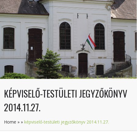
KÉPVISELŐ-TESTÜLETI JEGYZŐKÖNYV
2014.11.27.
Home
»
»
képviselő-testületi jegyzőkönyv 2014.11.27.