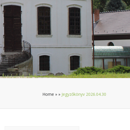
Home
»
»
Jegyzőkönyv 2026.04.30