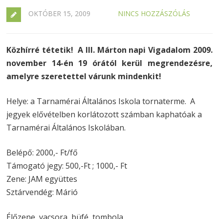
OKTÓBER 15, 2009
NINCS HOZZÁSZÓLÁS
Közhírré tétetik! A III. Márton napi Vigadalom 2009.
november 14-én 19 órától kerül megrendezésre,
amelyre szeretettel várunk mindenkit!
Helye: a Tarnamérai Általános Iskola tornaterme. A
jegyek elővételben korlátozott számban kaphatóak a
Tarnamérai Általános Iskolában.
Belépő: 2000,- Ft/fő
Támogató jegy: 500,-Ft ; 1000,- Ft
Zene: JAM együttes
Sztárvendég: Márió
Élőzene, vacsora, büfé, tombola