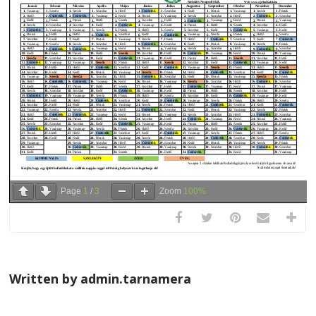
Page
1
/
3
Zoom
100%
Written by admin.tarnamera