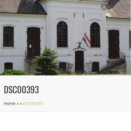
DSC00393
Home
»
»
DSC00393