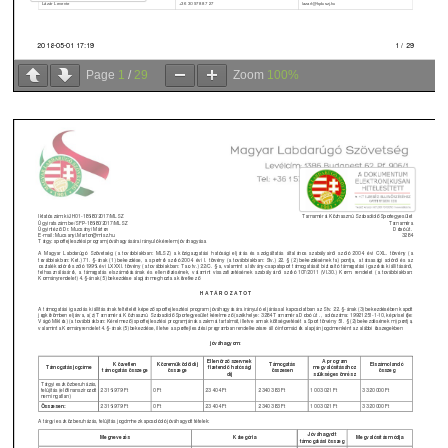
Page
1
/
29
Zoom
100%