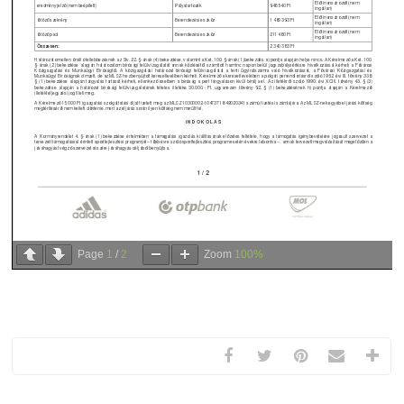
Page
1
/
2
Zoom
100%