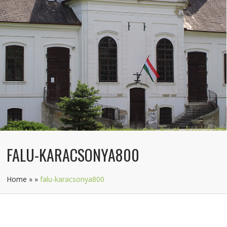
FALU-KARACSONYA800
Home
»
»
falu-karacsonya800