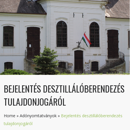
BEJELENTÉS DESZTILLÁLÓBERENDEZÉS
TULAJDONJOGÁRÓL
Home
»
Adónyomtatványok
»
Bejelentés desztillálóberendezés
tulajdonjogáról