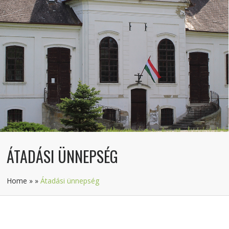
ÁTADÁSI ÜNNEPSÉG
Home
»
»
Átadási ünnepség