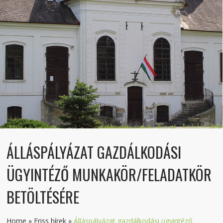
ÁLLÁSPÁLYÁZAT GAZDÁLKODÁSI
ÜGYINTÉZŐ MUNKAKÖR/FELADATKÖR
BETÖLTÉSÉRE
Home
»
Friss hírek
»
Álláspályázat gazdálkodási ügyintéző