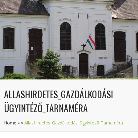
ALLASHIRDETES_GAZDÁLKODÁSI
ÜGYINTÉZŐ_TARNAMÉRA
Home
»
»
AllasHirdetes_Gazdálkodási ügyintéző_Tarnaméra