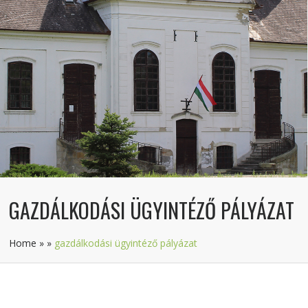
GAZDÁLKODÁSI ÜGYINTÉZŐ PÁLYÁZAT
Home
»
»
gazdálkodási ügyintéző pályázat