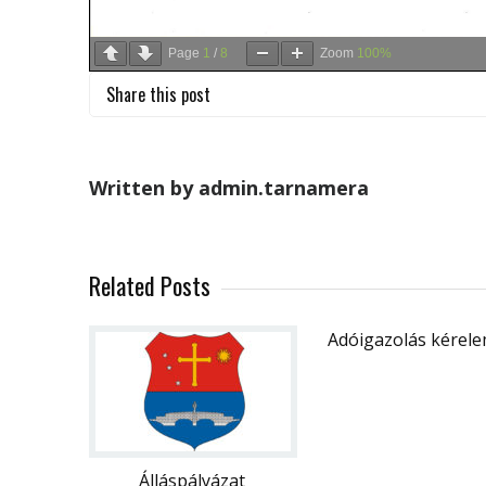
Page
1
/
8
Zoom
100%
Share this post
Written by admin.tarnamera
Related Posts
Adóigazolás kérel
Álláspályázat