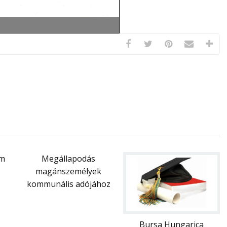
em
Megállapodás
magánszemélyek
kommunális adójához
Bursa Hungarica