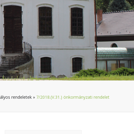
ályos rendeletek
»
7/2018.(V.31.) önkormányzati rendelet