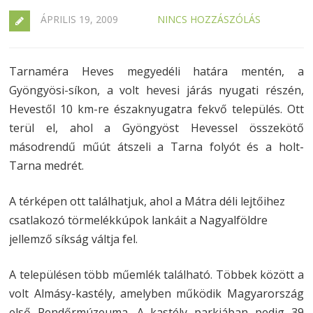
ÁPRILIS 19, 2009
NINCS HOZZÁSZÓLÁS
Tarnaméra Heves megyedéli határa mentén, a
Gyöngyösi-síkon, a volt hevesi járás nyugati részén,
Hevestől 10 km-re északnyugatra fekvő település. Ott
terül el, ahol a Gyöngyöst Hevessel összekötő
másodrendű műút átszeli a Tarna folyót és a holt-
Tarna medrét.
A térképen ott találhatjuk, ahol a Mátra déli lejtőihez
csatlakozó törmelékkúpok lankáit a Nagyalföldre
jellemző síkság váltja fel.
A településen több műemlék található. Többek között a
volt Almásy-kastély, amelyben működik Magyarország
első Rendőrmúzeuma. A kastély parkjában pedig 39