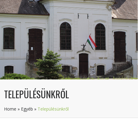
TELEPÜLÉSÜNKRŐL
Home
»
Egyéb
»
Településünkről