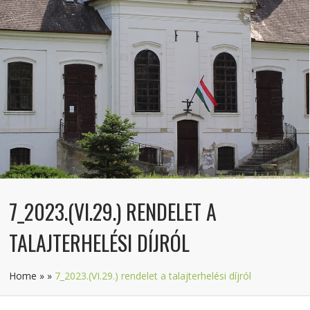
7_2023.(VI.29.) RENDELET A
TALAJTERHELÉSI DÍJRÓL
Home
»
»
7_2023.(VI.29.) rendelet a talajterhelési díjról