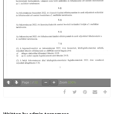
Page
1
/
33
Zoom
100%