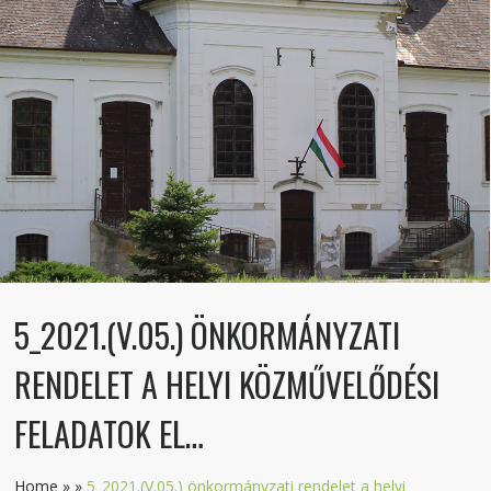
5_2021.(V.05.) ÖNKORMÁNYZATI
RENDELET A HELYI KÖZMŰVELŐDÉSI
FELADATOK EL…
Home
»
»
5_2021.(V.05.) önkormányzati rendelet a helyi