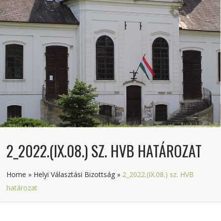
2_2022.(IX.08.) SZ. HVB HATÁROZAT
Home
»
Helyi Választási Bizottság
»
2_2022.(IX.08.) sz. HVB
határozat