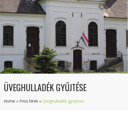
ÜVEGHULLADÉK GYŰJTÉSE
Home
»
Friss hírek
»
Üveghulladék gyűjtése