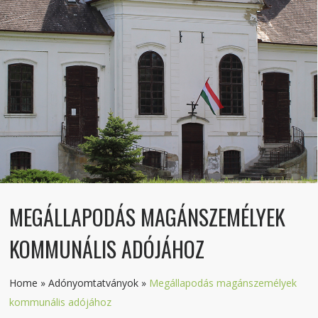
MEGÁLLAPODÁS MAGÁNSZEMÉLYEK
KOMMUNÁLIS ADÓJÁHOZ
Home
»
Adónyomtatványok
»
Megállapodás magánszemélyek
kommunális adójához