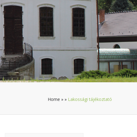
Home
»
»
Lakossági tájékoztató