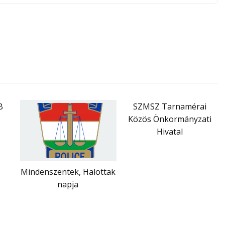
B
SZMSZ Tarnamérai
Közös Önkormányzati
Hivatal
Mindenszentek, Halottak
napja