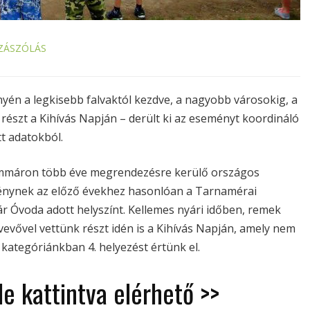
ZÁSZÓLÁS
én a legkisebb falvaktól kezdve, a nagyobb városokig, a
észt a Kihívás Napján – derült ki az eseményt koordináló
t adatokból.
 immáron több éve megrendezésre kerülő országos
vénynek az előző évekhez hasonlóan a Tarnamérai
r Óvoda adott helyszínt. Kellemes nyári időben, remek
vevővel vettünk részt idén is a Kihívás Napján, amely nem
 kategóriánkban 4. helyezést értünk el.
e kattintva elérhető >>