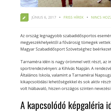
JÚNIUS 6, 2017
FRISS HÍREK
NINCS HOZ
Az ország legnagyobb szabadidősportos esemény
megyeszékhelyektől a fővárosig tömegek vettek r
Magyar Szabadidősport Szövetséghez beérkezet
Tarnaméra idén is nagy örömmel vett részt, az
sportrendezvényen: a Kihívás Napján. A rendez
Általános Iskola, valamint a Tarnamérai Napsugá
kikapcsolódási lehetőségekkel és sok aktív részt
volt hiábavaló, hiszen országos szinten nevezési
A kapcsolódó képgaléria id