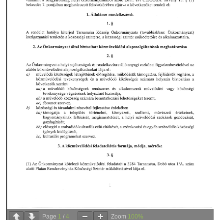
Page
1
/
4
Zoom
100%