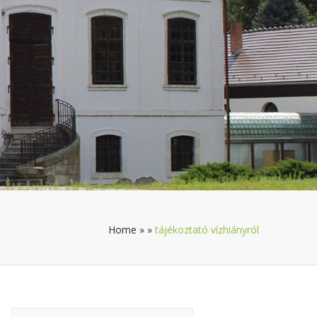
Home
»
»
tájékoztató vízhiányról