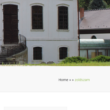
Home
»
»
zoldszam