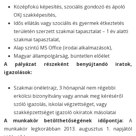
Középfokú képesítés, szociális gondozó és ápoló
OKJ szakképesítés,
Idős ellátás vagy szociális és gyermek étkeztetés
területén szerzett szakmai tapasztalat – 1 év alatti
szakmai tapasztalat,
Alap szintű MS Office (irodai alkalmazások),
Magyar állampolgárság, büntetlen előélet
A pályázat részeként benyújtandó iratok,
igazolások:
Szakmai önéletrajz, 3 hónapnál nem régebbi
erkölcsi bizonyítvány vagy annak meg kéréséről
szóló igazolás, iskolai végzettséget, vagy
szakképzettséget igazoló okiratok másolatai
A munkakör betölthetőségének időpontja:
A
munkakör legkorábban 2013. augusztus 1. napjától