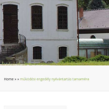
Home
»
»
működési engedély nyilvántartás tarnaméra