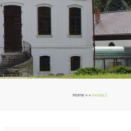
Home
»
»
ovoda.2