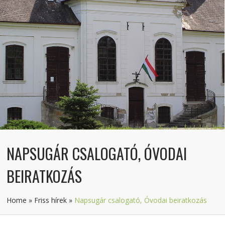
NAPSUGÁR CSALOGATÓ, ÓVODAI
BEIRATKOZÁS
Home
»
Friss hírek
»
Napsugár csalogató, Óvodai beiratkozás