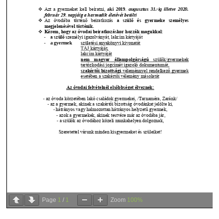
Page
1
/
1
Zoom
100%