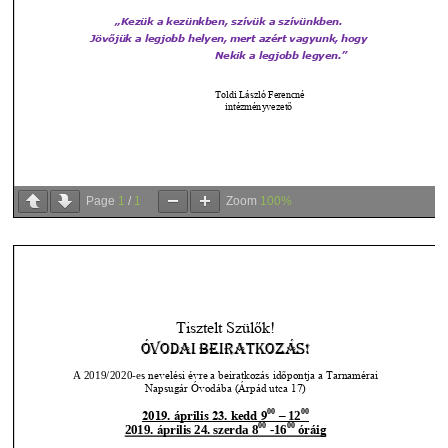
Page
1
/
1
Zoom
100%