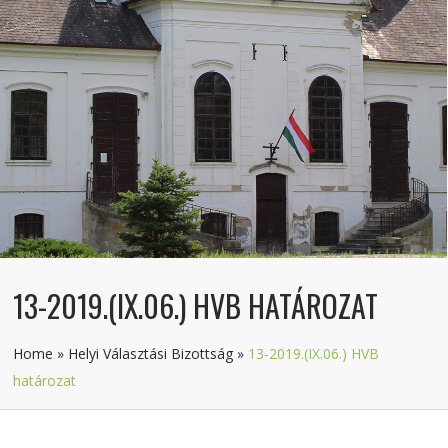
13-2019.(IX.06.) HVB HATÁROZAT
Home
»
Helyi Választási Bizottság
»
13-2019.(IX.06.) HVB
határozat