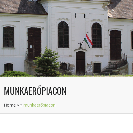
MUNKAERŐPIACON
Home
»
»
munkaerőpiacon