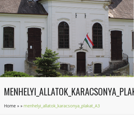
MENHELYI_ALLATOK_KARACSONYA_PLA
Home
»
»
menhelyi_allatok_karacsonya_plakat_A3