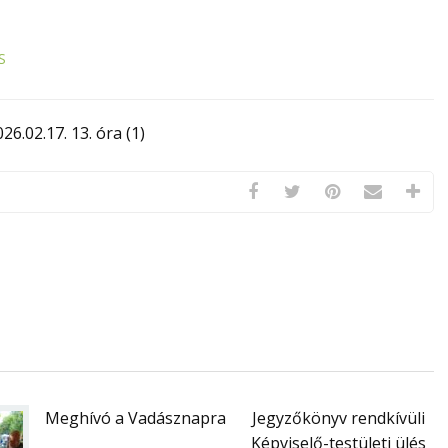
S
6.02.17. 13. óra (1)
Meghívó a Vadásznapra
Jegyzőkönyv rendkívüli
Képviselő-testületi ülés