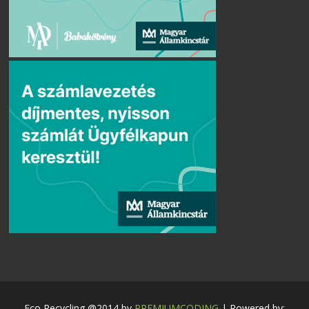
Eco Recycling @2014 by
PREMIUMCODING
| Powered by: