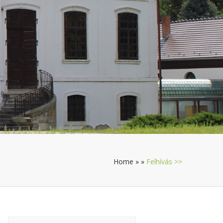
Home
»
»
Felhívás >>