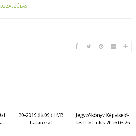
HOZZÁSZÓLÁS
ési
20-2019.(IX.09.) HVB
Jegyzőkönyv Képviselő-
sa
határozat
testületi ülés 2026.03.26